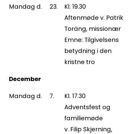
Mandag d.
23.
Kl. 19.30
Aftenmøde v. Patrik
Toräng, missionær
Emne: Tilgivelsens
betydning i den
kristne tro
December
Mandag d.
7.
Kl. 17.30
Adventsfest og
familiemøde
v. Filip Skjerning,