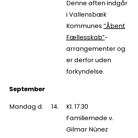
Denne aften indgår
i Vallensbæk
Kommunes
“Åbent
Fællesskab”
-
arrangementer og
er derfor uden
forkyndelse.
September
Mandag d.
14.
Kl. 17.30
Familiemøde v.
Gilmar Núnez