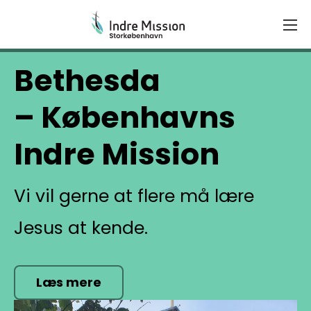
Kontakt
Gå
til
indhold
Bethesda
– Københavns
Indre Mission
Vi vil gerne at flere må lære
Jesus at kende.
Læs mere